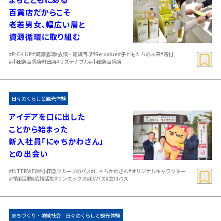
百貨店だからこそ
老若男女、幅広い層と
資源循環に取り組む
#PICK UP
#資源循環
#衣類・雑貨回収
#Re:value
#子どもたちの未来
#寄付
#小田急百貨店町田店
#サステナブル
#小田急百貨店
日々のくらしと観光体験
アイデアを口に出した
ことから始まった
新入社員「にゃちかわさん」
との出会い
#INTERVIEW
#小田急グループのバス
#にゃちかわさん
#オリジナルキャラクター
#採用活動
#広報活動
#サンエックス
#EVバス
#立川バス
まちづくり・地域社会
日々のくらしと観光体験