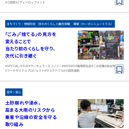
#小田急SCディベロップメント
まちづくり・地域社会
日々のくらしと観光体験
環境（カーボンニュートラル）
「ごみ」「捨てる」の見方を
変えることで
当たり前のくらしを守り、
次代に引き継ぐ
#SPECIAL ISSUE
#サーキュラーエコノミー
#WOOMS
#循環型社会
#ごみ収集
#自治体
#フードサイクルプロジェクト
#サステナブル
#小田急電鉄
安全・安心
土砂崩れや浸水。
高まる大雨のリスクから
乗客や沿線の安全を守る
取り組み