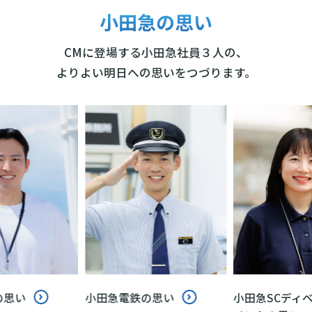
小田急の思い
CMに登場する小田急社員３人の、
よりよい明日への思いをつづります。
の思い
小田急電鉄の思い
小田急SCディ