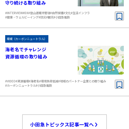
守り続ける取り組み
#INTERVIEW
#DX
#登山道維持管理
#自然保護
#文化
#生活インフラ
#健康・ウェルビーイング
#防災
#観光
#小田急電鉄
環境（カーボンニュートラル）
海老名でチャレンジ
資源循環の取り組み
#VIDEO
#資源循環
#海老名
#環境負荷低減
#地域のパートナー企業との取り組み
#カーボンニュートラル
#小田急電鉄
小田急トピックス記事一覧へ