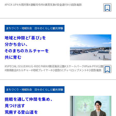
#PICK UP
#大雨対策
#運輸司令所
#異常気象
#安全運行
#小田急電鉄
まちづくり・地域社会
日々のくらしと観光体験
地域と仲間と「喜び」を
分かち合い、
そのまちのカルチャーを
共に育む
#SPECIAL ISSUE
#HUG-RIDE PARK
#鵠沼海浜公園
#スケートパーク
#Park-PFI
#公園
#価値創出
#カルチャー
#地域プレイヤー
#小田急SCディベロップメント
#小田急電鉄
まちづくり・地域社会
日々のくらしと観光体験
挑戦を通して仲間を集め、
見つけ出す
荒廃する登山道を