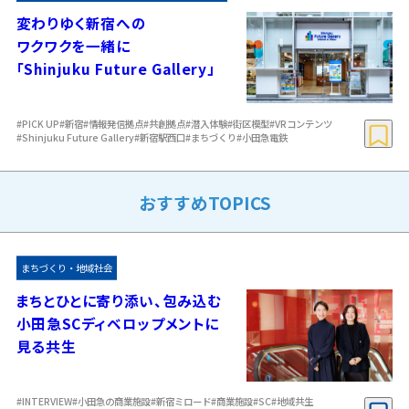
変わりゆく新宿への
ワクワクを一緒に
｢Shinjuku Future Gallery」
#PICK UP
#新宿
#情報発信拠点
#共創拠点
#潜入体験
#街区模型
#VRコンテンツ
#Shinjuku Future Gallery
#新宿駅西口
#まちづくり
#小田急電鉄
おすすめTOPICS
まちづくり・地域社会
まちとひとに寄り添い、包み込む
小田急SCディベロップメントに
見る共生
#INTERVIEW
#小田急の商業施設
#新宿ミロード
#商業施設
#SC
#地域共生