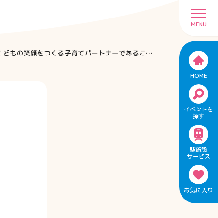
MENU
子育て応援ポリシー策定！「こどもの笑顔は、未来を変える。Odakyuパートナー宣言」～小田急はこどもの笑顔をつくる子育てパートナーであることを宣言します～
HOME
イベントを
探す
駅施設
サービス
お気に入り