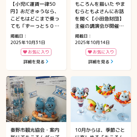
【小児IC運賃一律50
もころんを描いた やま
円】おだきゅうなら、
むらともよさんにお話
こどもはどこまで乗っ
を聞く【小田急財団】
ても「ずーっと５０
主催の講演会が開催さ
円」🚃✨
れます♪
掲載日：
掲載日：
2025年10月31日
2025年10月14日
お気に入り
お気に入り
詳細を見る
詳細を見る
秦野市観光協会・案内
10月からは、季節ごと