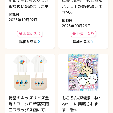
所にてもころんグッズ
に楽しめる「もころん
取り扱い始めました💙
パフェ」が新登場しま
す💓✨
掲載日：
2025年10月02日
掲載日：
2025年09月29日
お気に入り
お気に入り
詳細を見る
詳細を見る
待望のキッズサイズ登
もころんが雑誌『ね〜
場！ユニクロ新宿東南
ね〜』に掲載されま
口フラッグス店にて、
す！📚✨