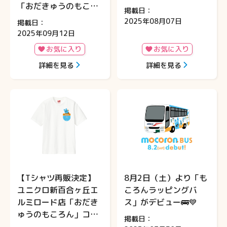
「おだきゅうのもころ
掲載日：
ん」オリジナルTシャ
2025年08月07日
掲載日：
ツ＆トートバッグ発売
2025年09月12日
✨
お気に入り
お気に入り
詳細を見る
詳細を見る
【Tシャツ再販決定】
8月2日（土）より「も
ユニクロ新百合ヶ丘エ
ころんラッピングバ
ルミロード店「おだき
ス」がデビュー🚌💙
ゅうのもころん」コラ
掲載日：
ボグッズについてのお