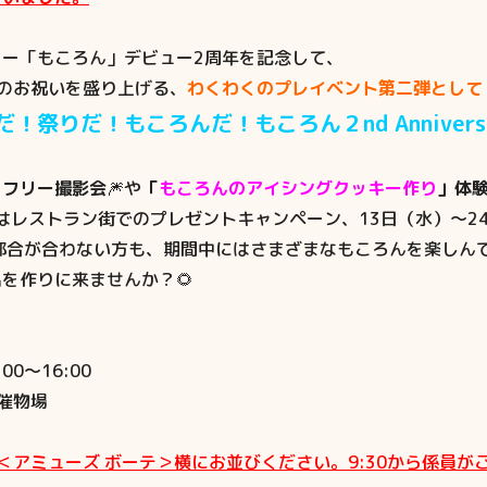
ー「もころん」デビュー2周年を記念して、
のお祝いを盛り上げる、
わくわくのプレイベント第二弾として
だ！祭りだ！もころんだ！
もころん２nd Annivers
＆
フリー撮影会
🎆や
「
もころんのアイシングクッキー作り
」体
）はレストラン街でのプレゼントキャンペーン、13日（水）～2
ご都合が合わない方も、期間中にはさまざまなもころんを楽しん
を作りに来ませんか？🌻
0～16:00
催物場
＜アミューズ ボーテ＞横にお並びください。9:30から係員が