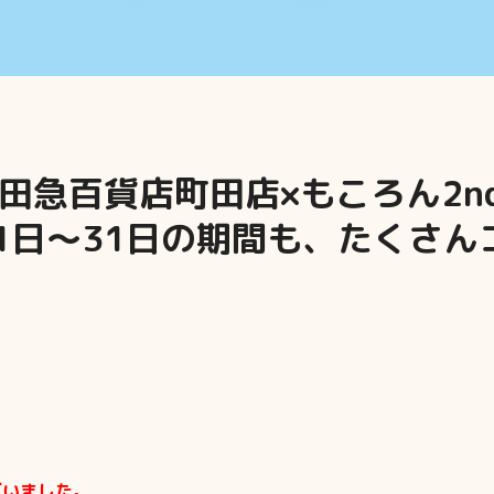
急百貨店町田店×もころん2ndAn
1日～31日の期間も、たくさん
ざいました。