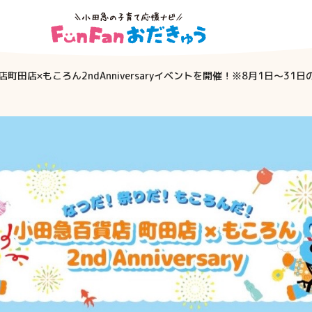
町田店×もころん2ndAnniversaryイベントを開催！※8月1日～