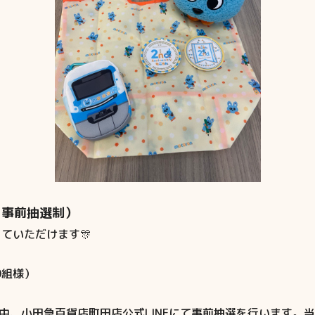
（事前抽選制）
ていただけます🎊
0組様）
間中、小田急百貨店町田店公式LINEにて事前抽選を行います