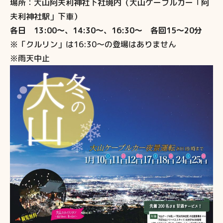
場所：大山阿夫利神社下社境内（大山ケーブルカー「阿
夫利神社駅」下車）
各日 13:00～、14:30～、16:30～ 各回15～20分
※「クルリン」は16:30～の登場はありません
※雨天中止