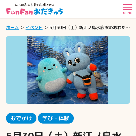
MENU
ホーム
イベント
5月30日（土）新江ノ島水族館のあわたんに会いに”もころん”が遊びに行くよ♪
おでかけ
学び・体験