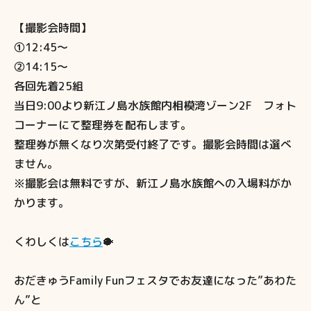
【撮影会時間】
①12:45～
②14:15～
各回先着25組
当日9:00より新江ノ島水族館内相模湾ゾーン2F フォト
コーナーにて整理券を配布します。
整理券が無くなり次第受付終了です。撮影会時間は選べ
ません。
※撮影会は無料ですが、新江ノ島水族館への入場料がか
かります。
くわしくは
こちら
🐡
おだきゅうFamily Funフェスタでお友達になった”あわた
ん”と