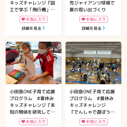
キッズチャレンジ『図
売ジャイアンツ球場で
工で学ぶ「飛行機」
夏の思い出づくり
と、唐揚げ油から作
お気に入り
お気に入り
る！？「未来の燃料
詳細を見る
詳細を見る
【SAF】」』開催
小田急ONE子育て応援
小田急ONE子育て応援
プログラム #夏休み
プログラム #夏休み
キッズチャレンジ『未
キッズチャレンジ
知の物体を研究して商
『でんしゃで遊ぼう！
品アイデアを考えよ
巨大なレールで自分の
お気に入り
お気に入り
う！起業家の創造力体
電車を走らせよう！～