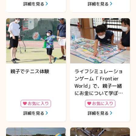
詳細を見る
詳細を見る
験ワークショップ』開
第２弾』開催
催
親子でテニス体験
ライフシミュレーショ
ンゲーム「 Frontier
World」で、親子一緒
にお金について学ぼ
う！＆ロマンスカーミ
お気に入り
お気に入り
ュージアム見学
詳細を見る
詳細を見る