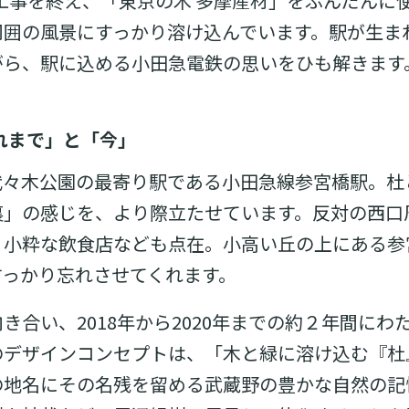
改良工事を終え、「東京の木 多摩産材」をふんだん
周囲の風景にすっかり溶け込んでいます。駅が生ま
がら、駅に込める小田急電鉄の思いをひも解きます
れまで」と「今」
代々木公園の最寄り駅である小田急線参宮橋駅。杜
裏」の感じを、より際立たせています。反対の西口
、小粋な飲食店なども点在。小高い丘の上にある参
すっかり忘れさせてくれます。
き合い、2018年から2020年までの約２年間にわ
のデザインコンセプトは、「木と緑に溶け込む『杜
の地名にその名残を留める武蔵野の豊かな自然の記