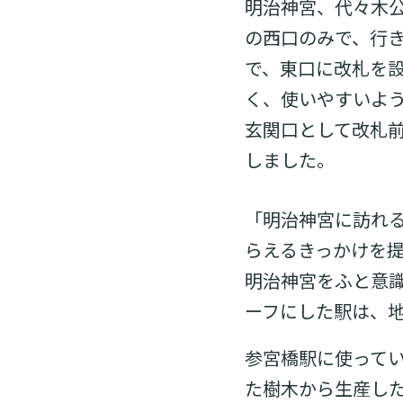
明治神宮、代々木
の西口のみで、行
で、東口に改札を
く、使いやすいよ
玄関口として改札
しました。
「明治神宮に訪れ
らえるきっかけを
明治神宮をふと意
ーフにした駅は、
参宮橋駅に使って
た樹木から生産し