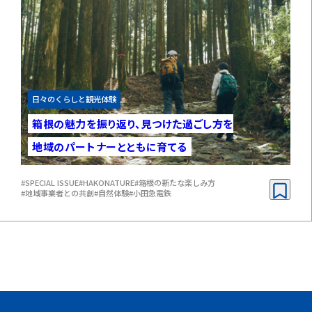
日々のくらしと観光体験
箱根の魅力を振り返り、
見つけた過ごし方を
地域のパートナーとともに
育てる
#SPECIAL ISSUE
#HAKONATURE
#箱根の新たな楽しみ方
#地域事業者との共創
#自然体験
#小田急電鉄