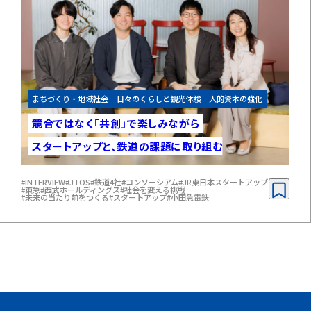
まちづくり・地域社会
日々のくらしと観光体験
人的資本の強化
競合ではなく「共創」で
楽しみながら
スタートアップと、
鉄道の課題に取り組む
#INTERVIEW
#JTOS
#鉄道4社
#コンソーシアム
#JR東日本スタートアップ
#東急
#西武ホールディングス
#社会を変える挑戦
#未来の当たり前をつくる
#スタートアップ
#小田急電鉄