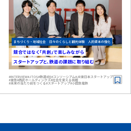
まちづくり・地域社会
日々のくらしと観光体験
人的資本の強化
競合ではなく「共創」で
楽しみながら
スタートアップと、
鉄道の課題に取り組む
#INTERVIEW
#JTOS
#鉄道4社
#コンソーシアム
#JR東日本スタートアップ
#東急
#西武ホールディングス
#社会を変える挑戦
#未来の当たり前をつくる
#スタートアップ
#小田急電鉄