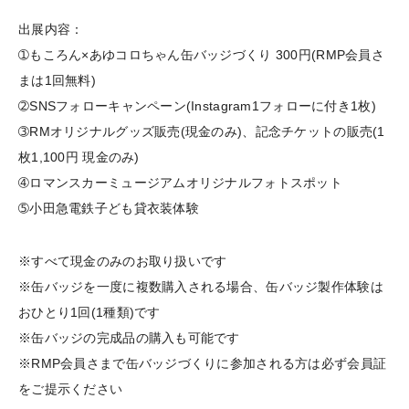
出展内容：
➀もころん×あゆコロちゃん缶バッジづくり 300円(RMP会員さ
まは1回無料)
➁SNSフォローキャンペーン(Instagram1フォローに付き1枚)
➂RMオリジナルグッズ販売(現金のみ)、記念チケットの販売(1
枚1,100円 現金のみ)
➃ロマンスカーミュージアムオリジナルフォトスポット
➄小田急電鉄子ども貸衣装体験
※すべて現金のみのお取り扱いです
※缶バッジを一度に複数購入される場合、缶バッジ製作体験は
おひとり1回(1種類)です
※缶バッジの完成品の購入も可能です
※RMP会員さまで缶バッジづくりに参加される方は必ず会員証
をご提示ください