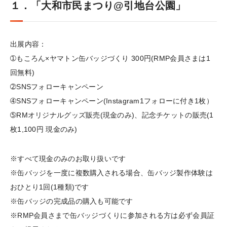
１．「大和市民まつり@引地台公園」
出展内容：
➀もころん×ヤマトン缶バッジづくり 300円(RMP会員さまは1
回無料)
➁SNSフォローキャンペーン
➃SNSフォローキャンペーン(Instagram1フォローに付き1枚）
➄RMオリジナルグッズ販売(現金のみ)、記念チケットの販売(1
枚1,100円 現金のみ)
※すべて現金のみのお取り扱いです
※缶バッジを一度に複数購入される場合、缶バッジ製作体験は
おひとり1回(1種類)です
※缶バッジの完成品の購入も可能です
※RMP会員さまで缶バッジづくりに参加される方は必ず会員証