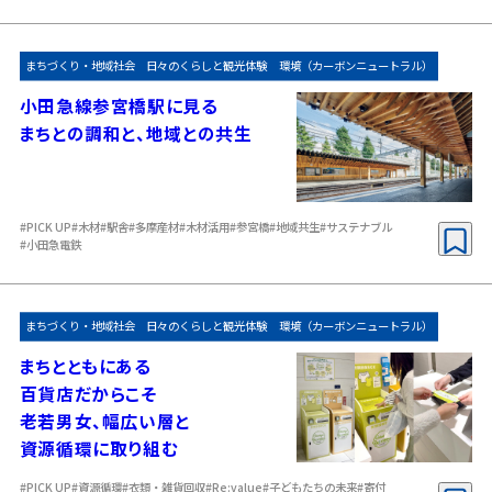
まちづくり・地域社会
日々のくらしと観光体験
環境（カーボンニュートラル）
小田急線参宮橋駅に見る
まちとの調和と、地域との共生
#PICK UP
#木材
#駅舎
#多摩産材
#木材活用
#参宮橋
#地域共生
#サステナブル
#小田急電鉄
まちづくり・地域社会
日々のくらしと観光体験
環境（カーボンニュートラル）
まちとともにある
百貨店だからこそ
老若男女、幅広い層と
資源循環に取り組む
#PICK UP
#資源循環
#衣類・雑貨回収
#Re:value
#子どもたちの未来
#寄付