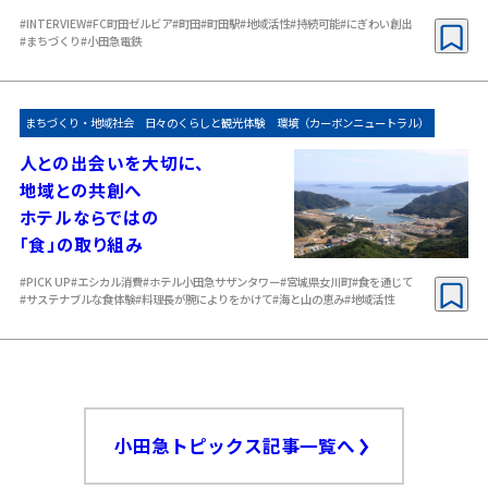
#INTERVIEW
#FC町田ゼルビア
#町田
#町田駅
#地域活性
#持続可能
#にぎわい創出
#まちづくり
#小田急電鉄
まちづくり・地域社会
日々のくらしと観光体験
環境（カーボンニュートラル）
人との出会いを大切に、
地域との共創へ
ホテルならではの
「食」の取り組み
#PICK UP
#エシカル消費
#ホテル小田急サザンタワー
#宮城県女川町
#食を通じて
#サステナブルな食体験
#料理長が腕によりをかけて
#海と山の恵み
#地域活性
小田急トピックス記事一覧へ