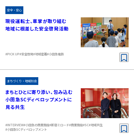
安全・安心
現役運転士、車掌が取り組む
地域に根差した安全啓発活動
#PICK UP
#安全啓発
#地域密着
#小田急電鉄
まちづくり・地域社会
まちとひとに寄り添い、包み込む
小田急SCディベロップメントに
見る共生
#INTERVIEW
#小田急の商業施設
#新宿ミロード
#商業施設
#SC
#地域共生
#小田急SCディベロップメント