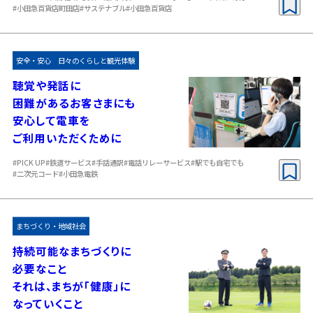
#小田急百貨店町田店
#サステナブル
#小田急百貨店
安全・安心
日々のくらしと観光体験
聴覚や発話に
困難があるお客さまにも
安心して電車を
ご利用いただくために
#PICK UP
#鉄道サービス
#手話通訳
#電話リレーサービス
#駅でも自宅でも
#二次元コード
#小田急電鉄
まちづくり・地域社会
持続可能なまちづくりに
必要なこと
それは、まちが「健康」に
なっていくこと