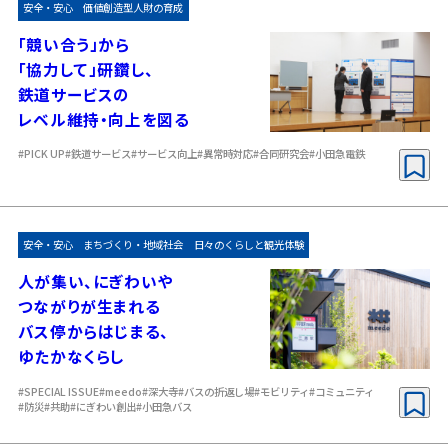
安全・安心
価値創造型人財の育成
「競い合う」から
「協力して」研鑽し、
鉄道サービスの
レベル維持・向上を図る
#PICK UP
#鉄道サービス
#サービス向上
#異常時対応
#合同研究会
#小田急電鉄
安全・安心
まちづくり・地域社会
日々のくらしと観光体験
人が集い、にぎわいや
つながりが生まれる
バス停からはじまる、
ゆたかなくらし
#SPECIAL ISSUE
#meedo
#深大寺
#バスの折返し場
#モビリティ
#コミュニティ
#防災
#共助
#にぎわい創出
#小田急バス