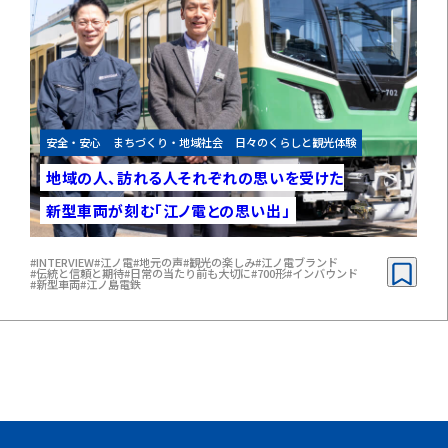
安全・安心
まちづくり・地域社会
日々のくらしと観光体験
地域の人、訪れる人
それぞれの思いを受けた
新型車両が刻む
「江ノ電との思い出」
#INTERVIEW
#江ノ電
#地元の声
#観光の楽しみ
#江ノ電ブランド
#伝統と信頼と期待
#日常の当たり前も大切に
#700形
#インバウンド
#新型車両
#江ノ島電鉄