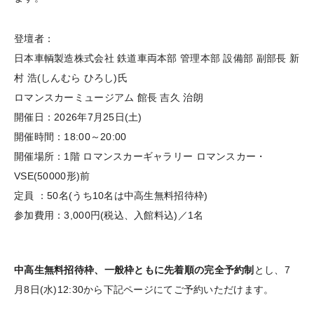
登壇者：
日本車輌製造株式会社 鉄道車両本部 管理本部 設備部 副部長 新
村 浩(しんむら ひろし)氏
ロマンスカーミュージアム 館長 吉久 治朗
開催日：2026年7月25日(土)
開催時間：18:00～20:00
開催場所：1階 ロマンスカーギャラリー ロマンスカー・
VSE(50000形)前
定員 ：50名(うち10名は中高生無料招待枠)
参加費用：3,000円(税込、入館料込)／1名
中高生無料招待枠、一般枠ともに先着順の完全予約制
とし、7
月8日(水)12:30から下記ページにてご予約いただけます。