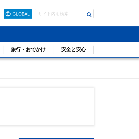
検
GLOBAL
索
す
る
旅行・おでかけ
安全と安心