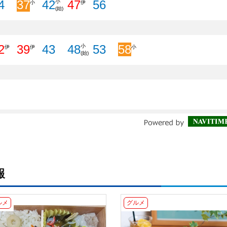
報
ルメ
グルメ