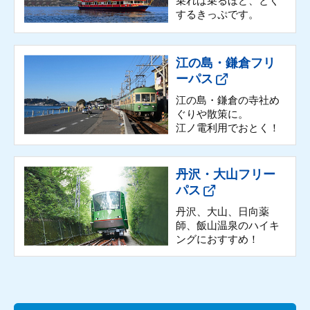
乗れば乗るほど、とく
するきっぷです。
江の島・鎌倉フリ
ーパス
江の島・鎌倉の寺社め
ぐりや散策に。
江ノ電利用でおとく！
丹沢・大山フリー
パス
丹沢、大山、日向薬
師、飯山温泉の
ハイキ
ングにおすすめ！