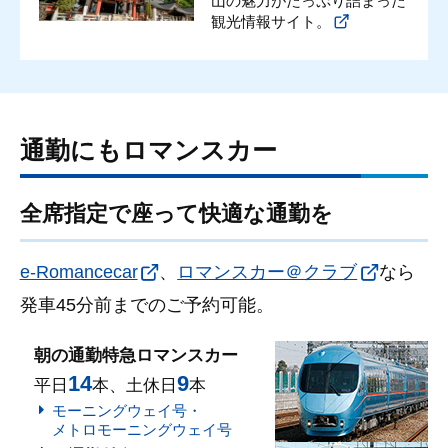
山の魅力がたっぷり詰まった
観光情報サイト。
通勤にもロマンスカー
全席指定で座って快適な通勤を
e-Romancecar
、
ロマンスカー＠クラブ
なら
発車45分前までのご予約可能。
朝の通勤特急ロマンスカー
14
9
平日
本、土休日
本
モーニングウェイ号・
メトロモーニングウェイ号