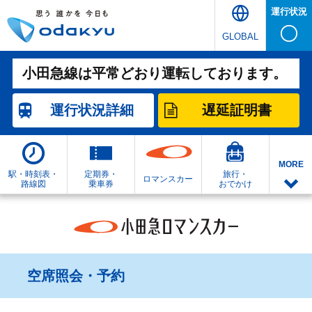
運行状況
GLOBAL
小田急線は平常どおり運転しております。
運行状況
詳細
遅延証明書
MORE
駅・時刻表・
定期券・
旅行・
ロマンスカー
路線図
乗車券
おでかけ
空席照会・予約