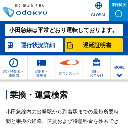
運行状況
GLOBAL
小田急線は平常どおり運転しております。
運行状況
詳細
遅延証明書
MORE
駅・時刻表・
定期券・
旅行・
ロマンスカー
路線図
乗車券
おでかけ
乗換・運賃検索
小田急線内の出発駅から到着駅までの最短所要時
間と乗換の経路、運賃および特急料金を検索でき