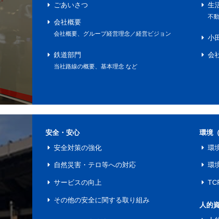
ごあいさつ
生
不
会社概要
会社概要、グループ経営理念／経営ビジョン
小
鉄道部門
会
当社路線の概要、基本理念 など
安全・安心
環境
安全対策の強化
環
自然災害・テロ等への対応
環
サービスの向上
T
その他の安全に関する取り組み
人的