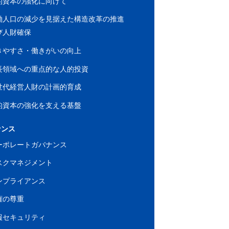
的資本の強化に向けて
働人口の減少を見据えた構造改革の推進
び人財確保
きやすさ・働きがいの向上
長領域への重点的な人的投資
世代経営人財の計画的育成
的資本の強化を支える基盤
ナンス
ーポレートガバナンス
スクマネジメント
ンプライアンス
権の尊重
報セキュリティ