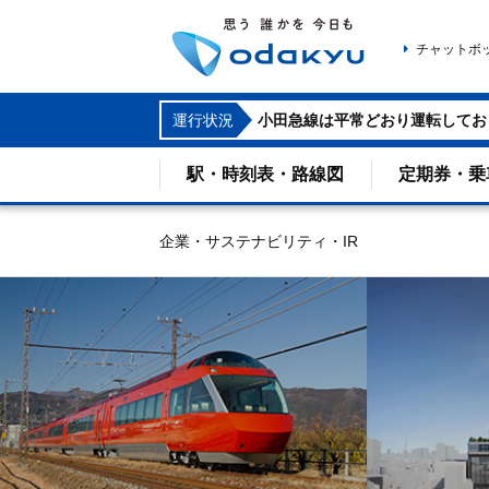
チャットボ
運行状況
小田急線は平常どおり運転してお
駅・時刻表・路線図
定期券・乗
企業・サステナビリティ・IR