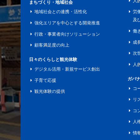
人
まちづくり・地域社会
地域社会との連携・活性化
労
及
強化エリアを中心とする開発推進
働
行政・事業者向けソリューション
成
顧客満足度の向上
次
日々のくらしと観光体験
人
デジタル活用・新規サービス創出
ガバ
子育て応援
コ
観光体験の提供
リ
コ
人
情