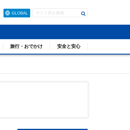
検
GLOBAL
索
す
る
旅行・おでかけ
安全と安心