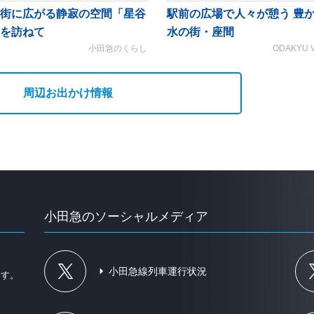
街に広がる静寂の空間「星谷
駅前の広場で人々が憩う 豊
を訪ねて
水の街・座間
小田急のくらし
ODAKYU 
周辺お出かけ情報
小田急のソーシャルメディア
、
小田急線列車運行状況
ます。