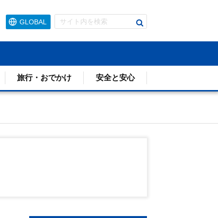
検
GLOBAL
索
す
る
旅行・おでかけ
安全と安心