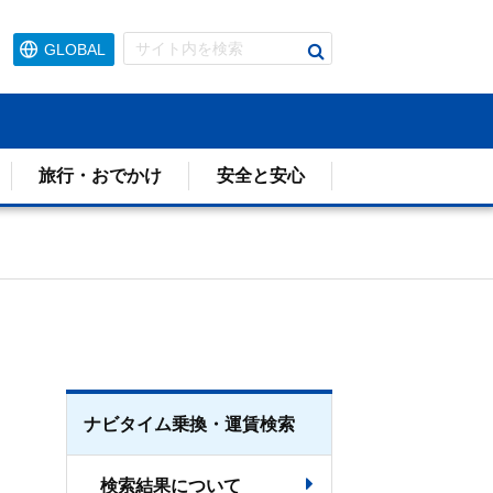
検
GLOBAL
索
す
る
旅行・おでかけ
安全と安心
。
ナビタイム乗換・運賃検索
検索結果について