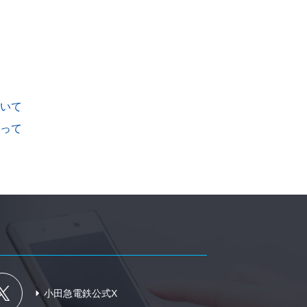
いて
って
小田急電鉄公式X