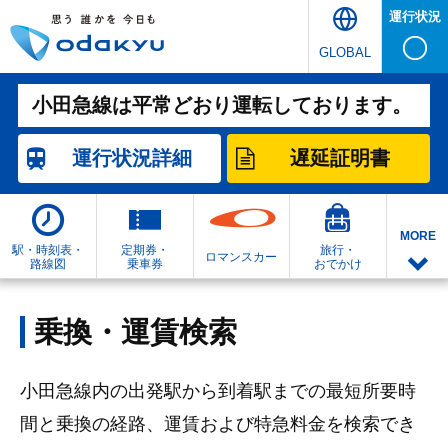
運行状況
GLOBAL
小田急線は平常どおり運転しております。
運行状況
詳細
遅延証明書
MORE
駅・時刻表・
定期券・
旅行・
ロマンスカー
路線図
乗車券
おでかけ
乗換・運賃検索
小田急線内の出発駅から到着駅までの最短所要時
間と乗換の経路、運賃および特急料金を検索でき