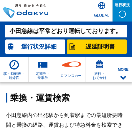
運行状況
GLOBAL
小田急線は平常どおり運転しております。
運行状況
詳細
遅延証明書
MORE
駅・時刻表・
定期券・
旅行・
ロマンスカー
路線図
乗車券
おでかけ
乗換・運賃検索
小田急線内の出発駅から到着駅までの最短所要時
間と乗換の経路、運賃および特急料金を検索でき