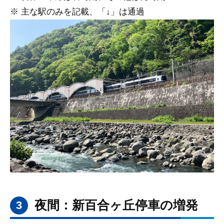
※ 主な駅のみを記載、「↓」は通過
夜間：新百合ヶ丘停車の増発
3