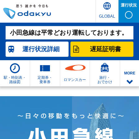
運行状況
GLOBAL
小田急線は平常どおり運転しております。
運行状況
詳細
遅延証明書
MORE
駅・時刻表・
定期券・
旅行・
ロマンスカー
路線図
乗車券
おでかけ