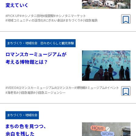
変えていく
#PICK UP
#ホシノタニ団地
#座間駅
#ホシノタニマーケット
#地域コミュニティの活性化
#にぎわい創出
#まちづくり
#小田急電鉄
まちづくり・地域社会
日々のくらしと観光体験
ロマンスカーミュージアムが
考える
博物館とは？
#VIDEO
#ロマンスカーミュージアム
#ロマンスカー
#博物館
#ミュージアム
#イベント
#海老名
#小田急電鉄
#小田急エージェンシー
まちづくり・地域社会
まちの色を見つつ、
余白を残した