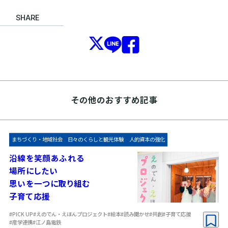
SHARE
その他のおすすめ記事
まちづくり・地域社会
日々のくらしと観光体験
人的資本の強化
沿線を笑顔あふれる
場所にしたい
思いを一つに取り組む
子育て応援
#PICK UP
#えのでん・えほんプロジェクト
#絵本
#読み聞かせ
#共創
#子育て応援
#産学連携
#江ノ島電鉄