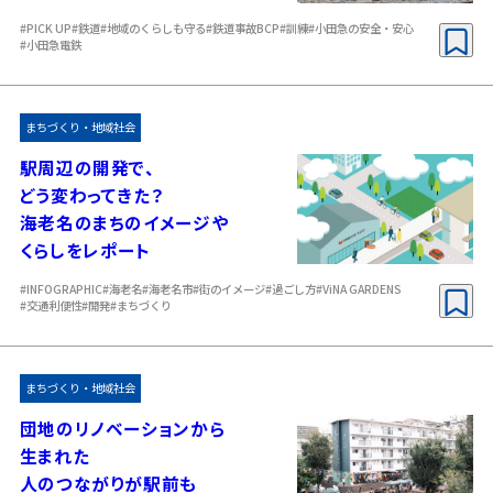
#PICK UP
#鉄道
#地域のくらしも守る
#鉄道事故BCP
#訓練
#小田急の安全・安心
#小田急電鉄
まちづくり・地域社会
駅周辺の開発で、
どう変わってきた？
海老名のまちのイメージや
くらしをレポート
#INFOGRAPHIC
#海老名
#海老名市
#街のイメージ
#過ごし方
#ViNA GARDENS
#交通利便性
#開発
#まちづくり
まちづくり・地域社会
団地のリノベーションから
生まれた
人のつながりが駅前も