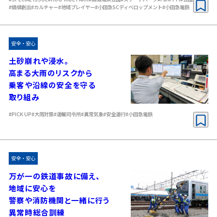
#価値創出
#カルチャー
#地域プレイヤー
#小田急SCディベロップメント
#小田急電鉄
安全・安心
土砂崩れや浸水。
高まる大雨のリスクから
乗客や沿線の安全を守る
取り組み
#PICK UP
#大雨対策
#運輸司令所
#異常気象
#安全運行
#小田急電鉄
安全・安心
万が一の鉄道事故に備え、
地域に安心を
警察や消防機関と一緒に行う
異常時総合訓練