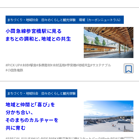
まちづくり・地域社会
日々のくらしと観光体験
環境（カーボンニュートラル）
小田急線参宮橋駅に見る
まちとの調和と、地域との共生
#PICK UP
#木材
#駅舎
#多摩産材
#木材活用
#参宮橋
#地域共生
#サステナブル
#小田急電鉄
まちづくり・地域社会
日々のくらしと観光体験
地域と仲間と「喜び」を
分かち合い、
そのまちのカルチャーを
共に育む
#SPECIAL ISSUE
#HUG-RIDE PARK
#鵠沼海浜公園
#スケートパーク
#Park-PFI
#公園