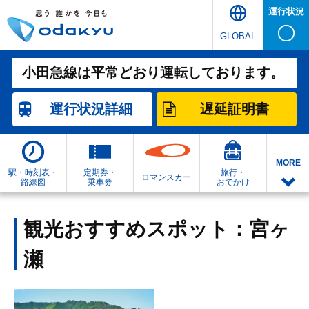
運行状況
GLOBAL
小田急線は平常どおり運転しております。
運行状況
詳細
遅延証明書
MORE
駅・時刻表・
定期券・
旅行・
ロマンスカー
路線図
乗車券
おでかけ
観光おすすめスポット：宮ヶ
瀬