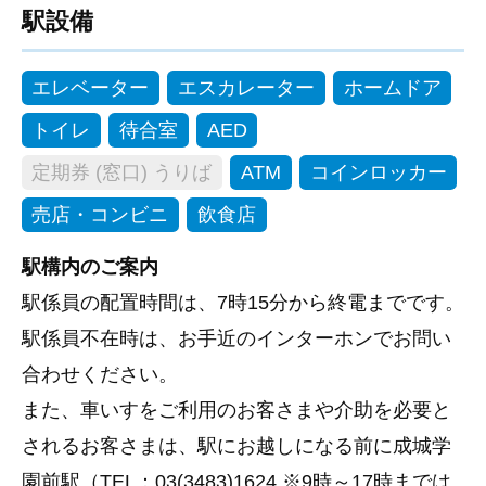
駅設備
エレベーター
エスカレーター
ホームドア
トイレ
待合室
AED
定期券 (窓口) うりば
ATM
コインロッカー
売店・コンビニ
飲食店
駅構内のご案内
駅係員の配置時間は、7時15分から終電までです。
駅係員不在時は、お手近のインターホンでお問い
合わせください。
また、車いすをご利用のお客さまや介助を必要と
されるお客さまは、駅にお越しになる前に成城学
園前駅（TEL：03(3483)1624 ※9時～17時までは