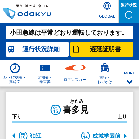
運行状況
GLOBAL
小田急線は平常どおり運転しております。
運行状況
詳細
遅延証明書
MORE
駅・時刻表・
定期券・
旅行・
ロマンスカー
路線図
乗車券
おでかけ
きたみ
喜多見
下り
上り
狛江
成城学園前