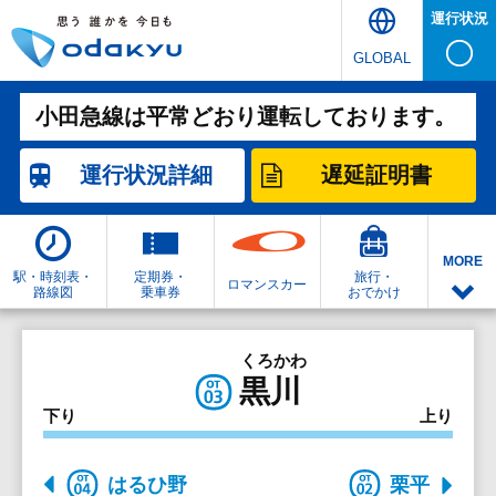
運行状況
GLOBAL
小田急線は平常どおり運転しております。
運行状況
詳細
遅延証明書
MORE
駅・時刻表・
定期券・
旅行・
ロマンスカー
路線図
乗車券
おでかけ
くろかわ
黒川
下り
上り
はるひ野
栗平