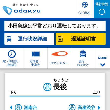
運行状況
GLOBAL
小田急線は平常どおり運転しております。
運行状況
詳細
遅延証明書
MORE
駅・時刻表・
定期券・
旅行・
ロマンスカー
路線図
乗車券
おでかけ
ちょうご
長後
下り
上り
湘南台
高座渋谷