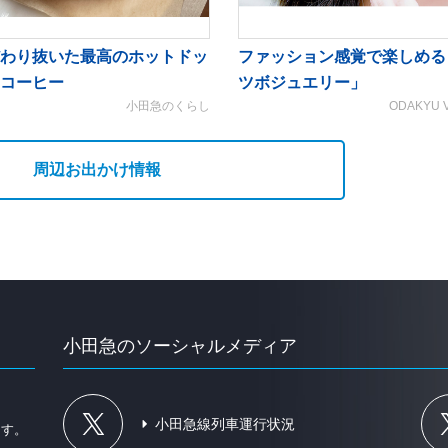
わり抜いた最高のホットドッ
ファッション感覚で楽しめる
コーヒー
ツボジュエリー」
小田急のくらし
ODAKYU 
周辺お出かけ情報
小田急のソーシャルメディア
、
小田急線列車運行状況
ます。