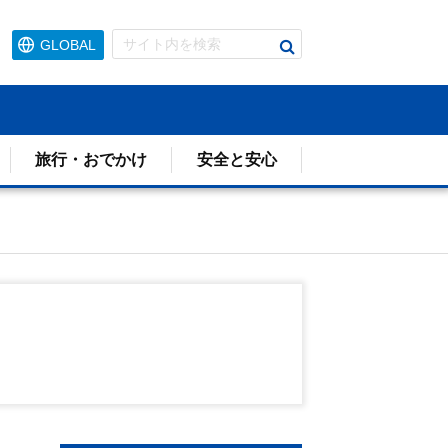
検
GLOBAL
索
す
る
旅行・おでかけ
安全と安心