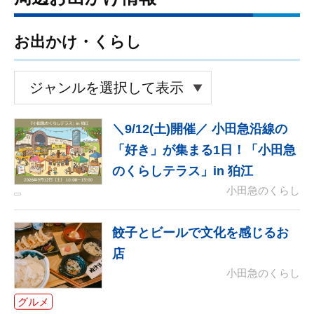
お出かけ・くらし
＼9/12(土)開催／ 小田急沿線の
「好き」が集まる1日！「小田急
のくらしテラス」in 狛江
小田急のくらし
餃子とビールで文化を感じるお
店
小田急のくらし
グルメ