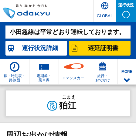
運行状況
GLOBAL
小田急線は平常どおり運転しております。
運行状況
詳細
遅延証明書
MORE
駅・時刻表・
定期券・
旅行・
ロマンスカー
路線図
乗車券
おでかけ
こまえ
狛江
周辺お出かけ情報