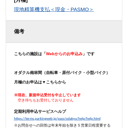
[月極]
現地精算機支払＜現金・PASMO＞
備考
こちらの施設は「
Webからのお申込み
」です
オダクル南林間
（自転車・原付バイク・小型バイク）
月極の
お申込は▼こちらから
※現在、新規申込受付を中止しています
空き待ちもお受付しておりません
定期利用申込サービスヘルプ
https://terms.parkingweb.jp/pass/odakyu/help/help.html
※お問合せへの回答は年末年始を除き５営業日程度要する