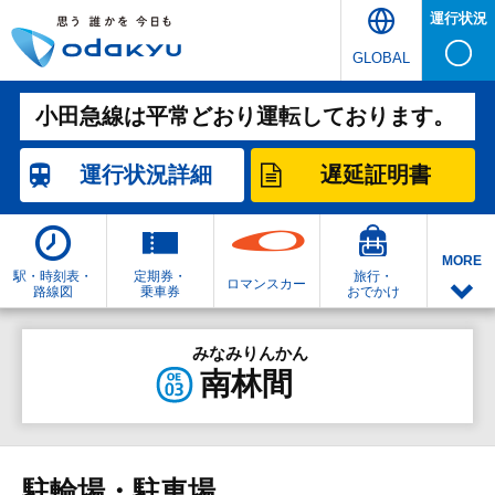
運行状況
GLOBAL
小田急線は平常どおり運転しております。
運行状況
詳細
遅延証明書
MORE
駅・時刻表・
定期券・
旅行・
ロマンスカー
路線図
乗車券
おでかけ
みなみりんかん
南林間
駐輪場・駐車場