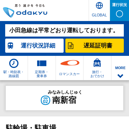
運行状況
GLOBAL
小田急線は平常どおり運転しております。
運行状況
詳細
遅延証明書
MORE
駅・時刻表・
定期券・
旅行・
ロマンスカー
路線図
乗車券
おでかけ
みなみしんじゅく
南新宿
駐輪場・駐車場