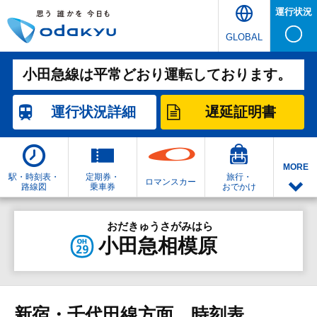
運行状況
GLOBAL
小田急線は平常どおり運転しております。
運行状況
詳細
遅延証明書
MORE
駅・時刻表・
定期券・
旅行・
ロマンスカー
路線図
乗車券
おでかけ
おだきゅうさがみはら
小田急相模原
新宿・千代田線方面 時刻表