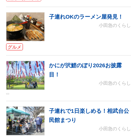
子連れOKのラーメン屋発見！
小田急のくらし
グルメ
かにが沢鯉のぼり2026お披露
目！
小田急のくらし
子連れで1日楽しめる！相武台公
民館まつり
小田急のくらし