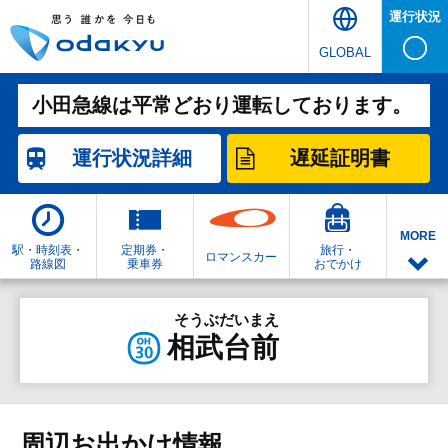
運行状況
GLOBAL
小田急線は平常どおり運転しております。
運行状況
詳細
遅延証明書
MORE
駅・時刻表・
定期券・
旅行・
ロマンスカー
路線図
乗車券
おでかけ
そうぶだいまえ
相武台前
周辺お出かけ情報