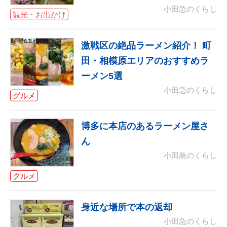
小田急のくらし
観光・お出かけ
激戦区の絶品ラーメン紹介！ 町
田・相模原エリアのおすすめラ
ーメン5選
小田急のくらし
グルメ
博多に本店のあるラーメン屋さ
ん
小田急のくらし
グルメ
身近な場所で本の返却
小田急のくらし