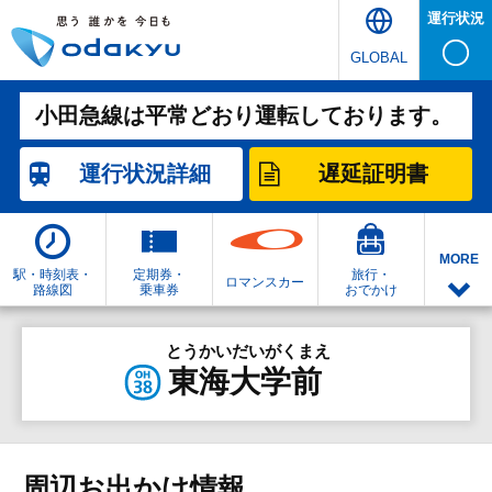
運行状況
GLOBAL
小田急線は平常どおり運転しております。
運行状況
詳細
遅延証明書
MORE
駅・時刻表・
定期券・
旅行・
ロマンスカー
路線図
乗車券
おでかけ
とうかいだいがくまえ
東海大学前
周辺お出かけ情報