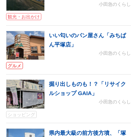
小田急のくらし
観光・お出かけ
いい匂いのパン屋さん「みちぱ
ん平塚店」
小田急のくらし
グルメ
掘り出しものも！？「リサイク
ルショップ GAIA」
小田急のくらし
ショッピング
県内最大級の前方後方墳、「塚