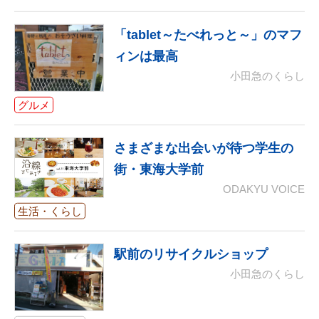
「tablet～たべれっと～」のマフ
ィンは最高
小田急のくらし
グルメ
さまざまな出会いが待つ学生の
街・東海大学前
ODAKYU VOICE
生活・くらし
駅前のリサイクルショップ
小田急のくらし