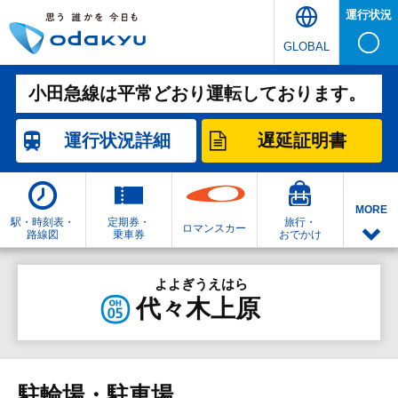
運行状況
GLOBAL
小田急線は平常どおり運転しております。
運行状況
詳細
遅延証明書
MORE
駅・時刻表・
定期券・
旅行・
ロマンスカー
路線図
乗車券
おでかけ
よよぎうえはら
代々木上原
駐輪場・駐車場