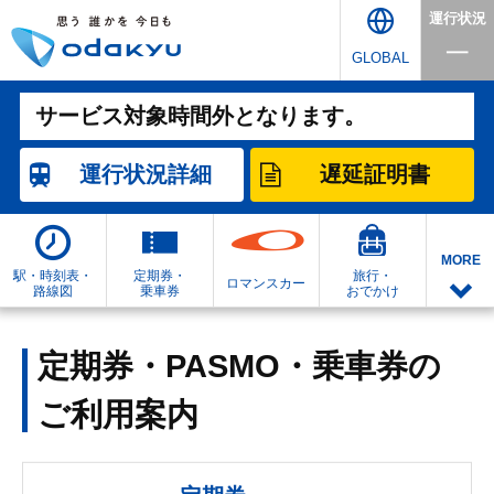
運行状況
GLOBAL
サービス対象時間外となります。
運行状況
詳細
遅延証明書
MORE
駅・時刻表・
定期券・
旅行・
ロマンスカー
路線図
乗車券
おでかけ
定期券・PASMO・乗車券の
ご利用案内