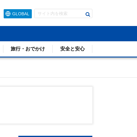
検
GLOBAL
索
す
る
旅行・おでかけ
安全と安心