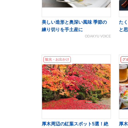
美しい造形と奥深い風味 季節の
たく
練り切りを手土産に
と思
ODAKYU VOICE
観光・お出かけ
グ
厚木周辺の紅葉スポット5選！絶
厚木