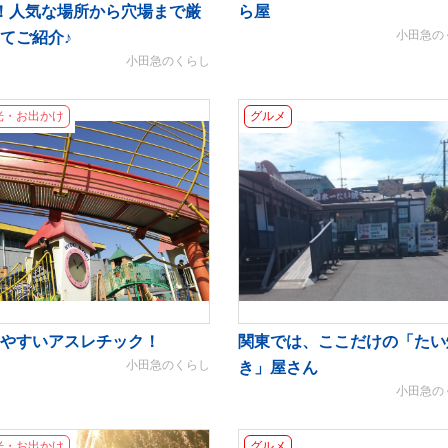
！人気な場所から穴場まで厳
ら屋
小田急の
てご紹介♪
小田急のくらし
光・お出かけ
グルメ
やすいアスレチック！
関東では、ここだけの「たい
小田急のくらし
き」屋さん
小田急の
光・お出かけ
グルメ