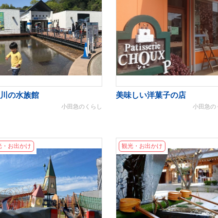
川の水族館
美味しい洋菓子の店
小田急のくらし
小田急の
光・お出かけ
観光・お出かけ