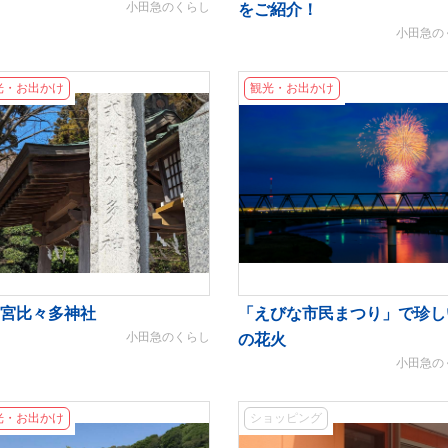
小田急のくらし
をご紹介！
小田急の
光・お出かけ
観光・お出かけ
宮比々多神社
「えびな市民まつり」で珍し
小田急のくらし
の花火
小田急の
光・お出かけ
ショッピング