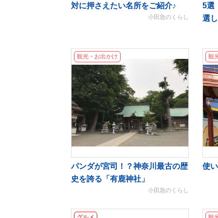
対に押さえたい名所をご紹介♪
5選
小田急のくらし
選し
観光・お出かけ
観
パンダが宮司！？神奈川最古の歴
使い
史を誇る「有鹿神社」
小田急のくらし
グルメ
観