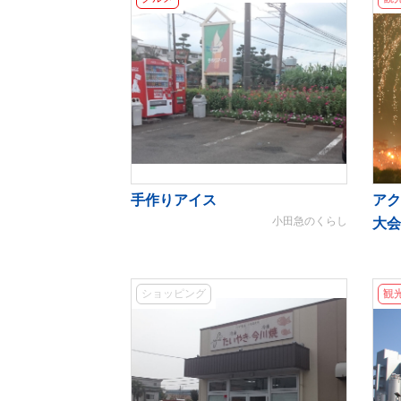
手作りアイス
アク
小田急のくらし
大会
ショッピング
観