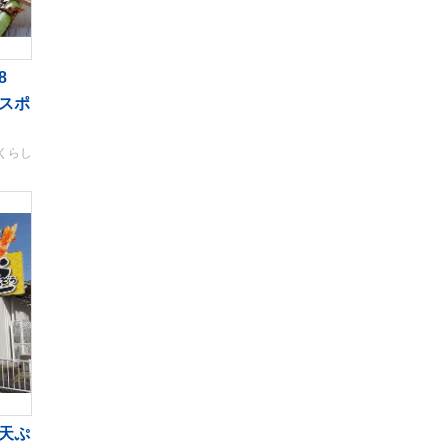
8
スポ
くらし
天ぷ