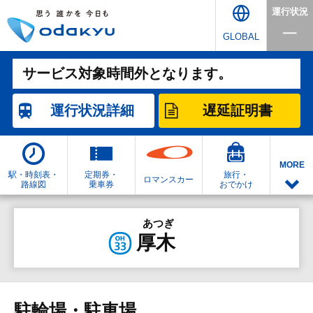
運行状況
GLOBAL
サービス対象時間外となります。
運行状況
詳細
遅延証明書
MORE
駅・時刻表・
定期券・
旅行・
ロマンスカー
路線図
乗車券
おでかけ
あつぎ
厚木
駐輪場・駐車場