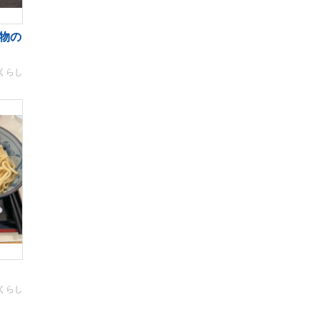
物の
くらし
くらし