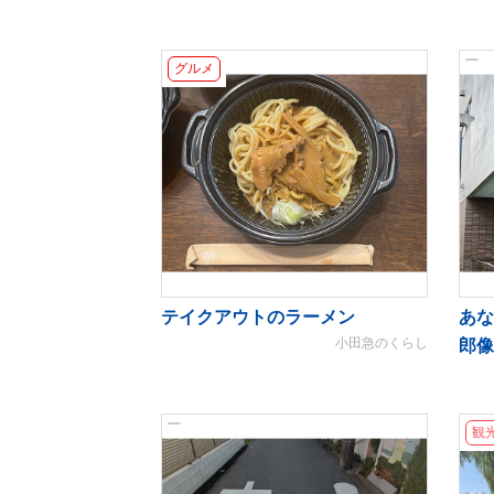
グルメ
テイクアウトのラーメン
あな
小田急のくらし
郎像
観