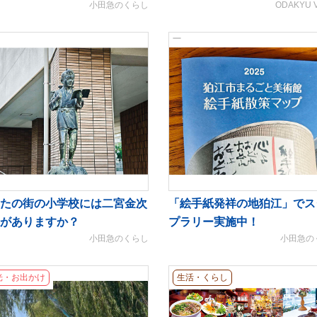
小田急のくらし
ODAKYU 
たの街の小学校には二宮金次
「絵手紙発祥の地狛江」でス
がありますか？
プラリー実施中！
小田急のくらし
小田急の
光・お出かけ
生活・くらし