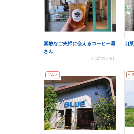
素敵なご夫婦に会えるコーヒー屋
山菜
さん
小田急のくらし
グルメ
生