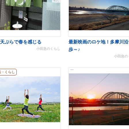
天ぷらで春を感じる
最新映画のロケ地！多摩川沿
小田急のくらし
歩～♪
小田急の
活・くらし