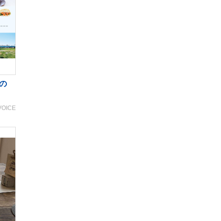
の
VOICE