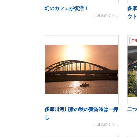
幻のカフェが復活！
多摩
小田急のくらし
ウト
グ
多摩川河川敷の秋の黄昏時は一押
二つ
し
小田急のくらし