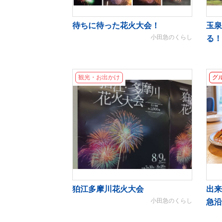
待ちに待った花火大会！
玉泉
小田急のくらし
る！
観光・お出かけ
グ
狛江多摩川花火大会
出来
小田急のくらし
急沿