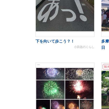
下を向いて歩こう？！
多摩
小田急のくらし
日
観