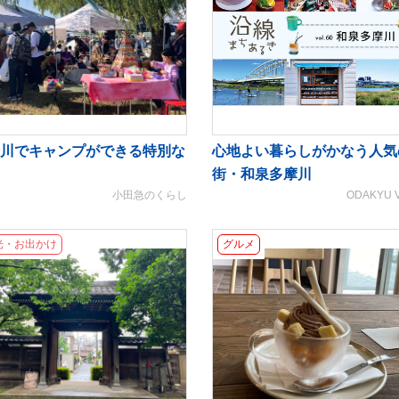
川でキャンプができる特別な
心地よい暮らしがかなう人気
街・和泉多摩川
小田急のくらし
ODAKYU 
光・お出かけ
グルメ