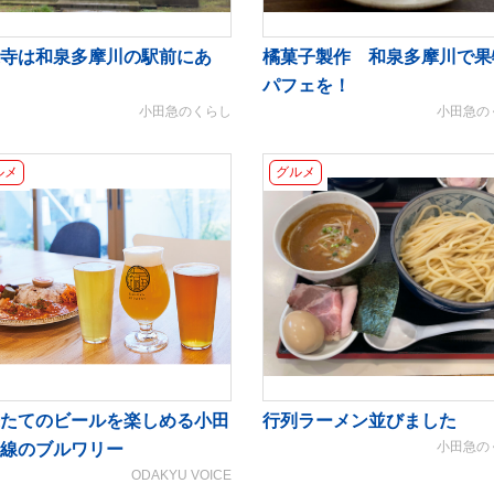
寺は和泉多摩川の駅前にあ
橘菓子製作 和泉多摩川で果
パフェを！
小田急のくらし
小田急の
ルメ
グルメ
たてのビールを楽しめる小田
行列ラーメン並びました
小田急の
線のブルワリー
ODAKYU VOICE