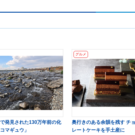
グルメ
で発見された130万年前の化
奥行きのある余韻を残す チ
コマギュウ」
レートケーキを手土産に