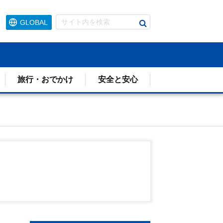
検
GLOBAL
索
す
る
旅行・おでかけ
安全と安心