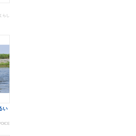
くらし
るい
VOICE