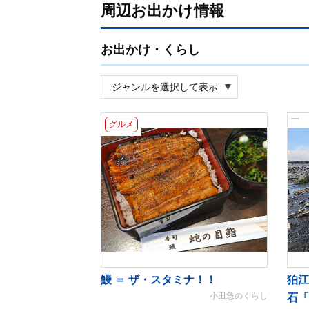
周辺お出かけ情報
お出かけ・くらし
グルメ
鰻 ＝ ザ・スタミナ！！
狛江
小田急のくらし
石「