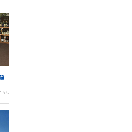
籠
くらし