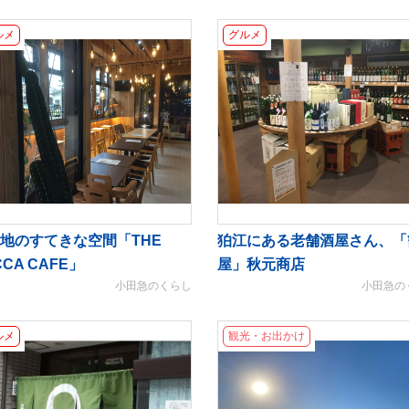
ルメ
グルメ
地のすてきな空間「THE
狛江にある老舗酒屋さん、「
CCA CAFE」
屋」秋元商店
小田急のくらし
小田急の
ルメ
観光・お出かけ