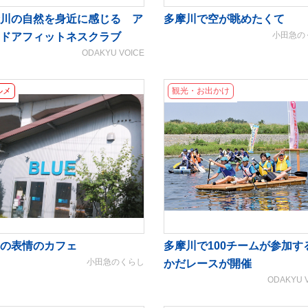
川の自然を身近に感じる ア
多摩川で空が眺めたくて
小田急の
ドアフィットネスクラブ
ODAKYU VOICE
ルメ
観光・お出かけ
の表情のカフェ
多摩川で100チームが参加す
小田急のくらし
かだレースが開催
ODAKYU 