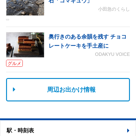
石「コマギュウ」
小田急のくらし
奥行きのある余韻を残す チョコ
レートケーキを手土産に
ODAKYU VOICE
グルメ
周辺お出かけ情報
駅・時刻表