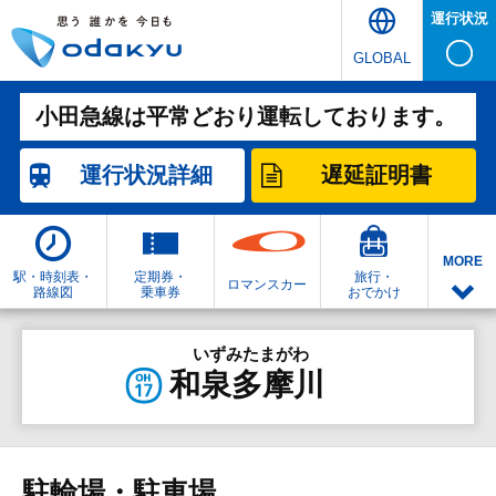
運行状況
GLOBAL
小田急線は平常どおり運転しております。
運行状況
詳細
遅延証明書
MORE
駅・時刻表・
定期券・
旅行・
ロマンスカー
路線図
乗車券
おでかけ
いずみたまがわ
和泉多摩川
駐輪場・駐車場