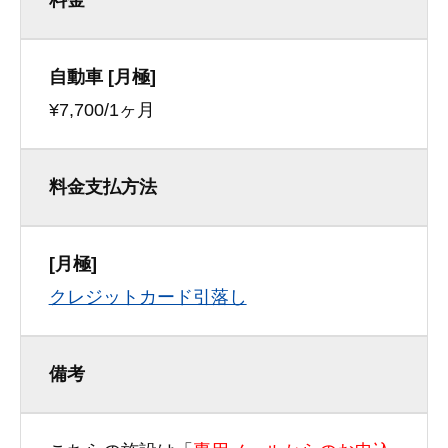
料金
自動車 [月極]
¥7,700/1ヶ月
料金支払方法
[月極]
クレジットカード引落し
備考