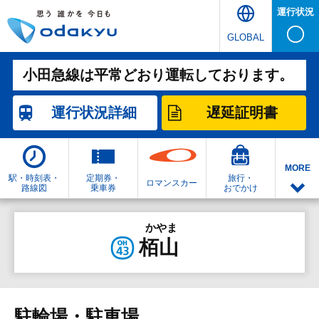
運行状況
GLOBAL
小田急線は平常どおり運転しております。
運行状況
詳細
遅延証明書
MORE
駅・時刻表・
定期券・
旅行・
ロマンスカー
路線図
乗車券
おでかけ
かやま
栢山
駐輪場・駐車場