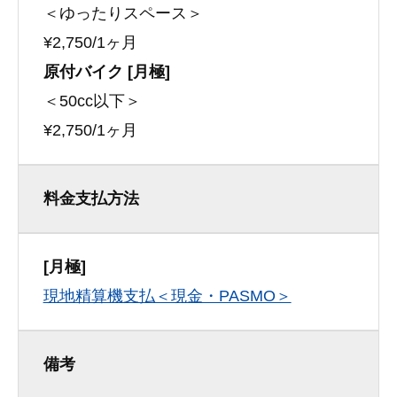
＜ゆったりスペース＞
¥2,750/1ヶ月
原付バイク [月極]
＜50cc以下＞
¥2,750/1ヶ月
料金支払方法
[月極]
現地精算機支払＜現金・PASMO＞
備考