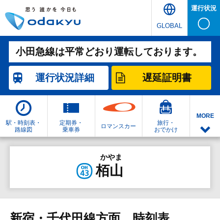
運行状況
GLOBAL
小田急線は平常どおり運転しております。
運行状況
詳細
遅延証明書
MORE
駅・時刻表・
定期券・
旅行・
ロマンスカー
路線図
乗車券
おでかけ
かやま
栢山
新宿・千代田線方面 時刻表