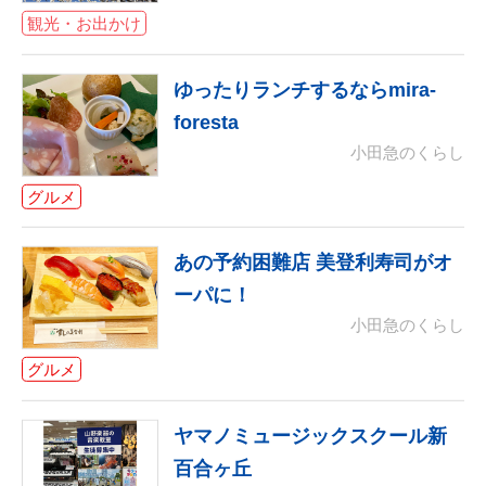
観光・お出かけ
ゆったりランチするならmira-
foresta
小田急のくらし
グルメ
あの予約困難店 美登利寿司がオ
ーパに！
小田急のくらし
グルメ
ヤマノミュージックスクール新
百合ヶ丘