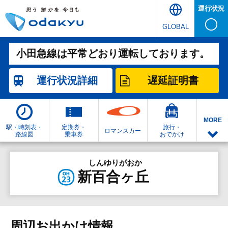
運行状況
GLOBAL
小田急線は平常どおり運転しております。
運行状況
詳細
遅延証明書
MORE
駅・時刻表・
定期券・
旅行・
ロマンスカー
路線図
乗車券
おでかけ
しんゆりがおか
新百合ヶ丘
周辺お出かけ情報