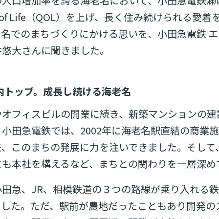
の人口増加率を誇る海老名において、小田急電鉄㈱
ty of Life（QOL）を上げ、長く住み続けられる
名でのまちづくりにかける思いを、小田急電鉄 
井悠大さんに聞きました。
内トップ。成長し続ける海老名
やオフィスビルの開業に続き、新築マンションの建
小田急電鉄では、2002年に海老名駅直結の商業
、このまちの発展に力を注いできました。そして、
にも本社を構えるなど、まちとの関わりを一層深め
田急、JR、相模鉄道の３つの路線が乗り入れる
ました。ただ、駅前が農地だったこともあり開発の