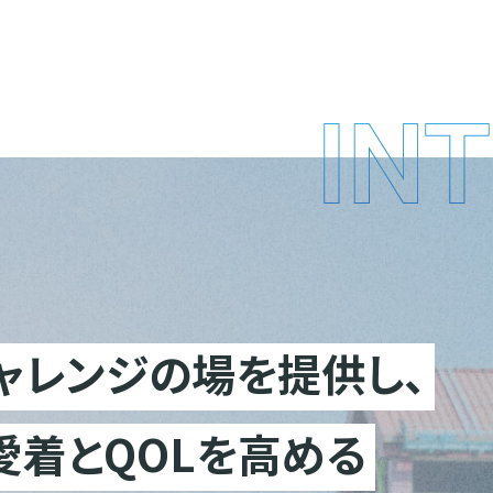
ャレンジの場を
提供し、
愛着とQOLを高める