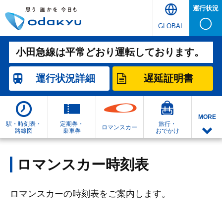
運行状況
GLOBAL
小田急線は平常どおり運転しております。
運行状況
詳細
遅延証明書
MORE
駅・時刻表・
定期券・
旅行・
ロマンスカー
路線図
乗車券
おでかけ
ロマンスカー時刻表
ロマンスカーの時刻表をご案内します。