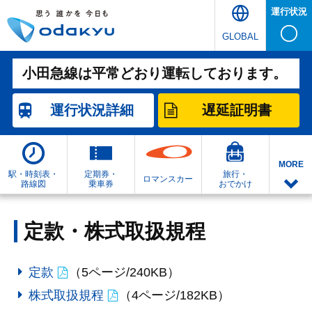
運行状況
GLOBAL
小田急線は平常どおり運転しております。
運行状況
詳細
遅延証明書
MORE
駅・時刻表・
定期券・
旅行・
ロマンスカー
路線図
乗車券
おでかけ
定款・株式取扱規程
定款
（5ページ/240KB）
株式取扱規程
（4ページ/182KB）