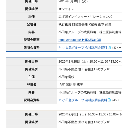
開催日時
2026年3月10日（火）
開催場所
オンライン
主催
みずほインベスター・リレーションズ
登壇者
執行役員 財務部長兼IR室長 山本 武史
内容
小田急グループの成長戦略、株主優待制度等
説明会動画
https://youtu.be/-H4DtJNaxO8
説明会資料
小田急グループ 会社説明会資料
（39ページ/7.
開催日時
2026年2月28日（土）10:30～11:30 / 13:00～14:0
開催場所
小田急不動産 世田谷住まいのプラザ
主催
小田急電鉄
登壇者
IR室 課長 堤 恵美
内容
小田急グループの成長戦略、株主優待制度等
説明会資料
小田急グループ 会社説明会資料
（40ページ/7.
開催日時
2026年2月8日（日）10:30～11:30 / 13:00～14:00
開催場所
小田急不動産 新ゆり住まいのプラザ