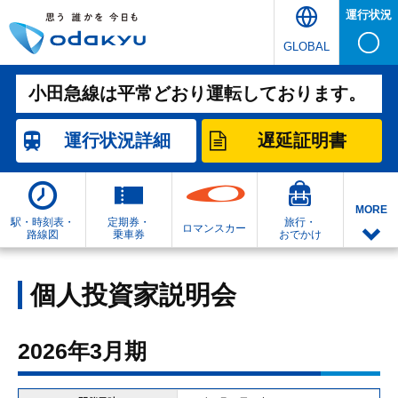
運行状況
GLOBAL
小田急線は平常どおり運転しております。
運行状況
詳細
遅延証明書
MORE
駅・時刻表・
定期券・
旅行・
ロマンスカー
路線図
乗車券
おでかけ
個人投資家説明会
2026年3月期