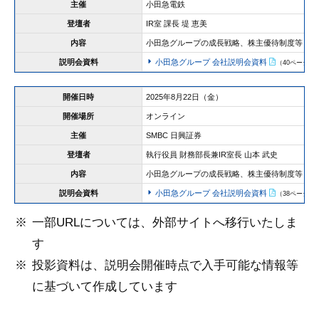
主催
小田急電鉄
登壇者
IR室 課長 堤 恵美
内容
小田急グループの成長戦略、株主優待制度等
説明会資料
小田急グループ 会社説明会資料
（40ページ/3.
開催日時
2025年8月22日（金）
開催場所
オンライン
主催
SMBC 日興証券
登壇者
執行役員 財務部長兼IR室長 山本 武史
内容
小田急グループの成長戦略、株主優待制度等
説明会資料
小田急グループ 会社説明会資料
（38ページ/6.
一部URLについては、外部サイトへ移行いたしま
す
投影資料は、説明会開催時点で入手可能な情報等
に基づいて作成しています