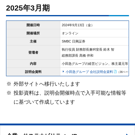
2025年3月期
開催日時
2024年9月13日（金）
開催場所
オンライン
主催
SMBC 日興証券
執行役員 財務部長兼IR室長 鈴木 智
登壇者
総務部課長 髙橋 伴和
内容
小田急グループの経営ビジョン、株主還元等
説明会資料
小田急グループ 会社説明会資料
（36ページ/7.
外部サイトへ移行いたします
投影資料は、説明会開催時点で入手可能な情報等
に基づいて作成しています